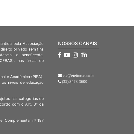
NOSSOS CANAIS
mantida pela Associação
direito privado sem fins
stencial e beneficente,
 (CEBAS), nas áreas de
ete@etefmc.com.br
nal e Acadêmica (PIEA),
(35) 3473-3600
 os níveis de educação
ojetos nas categorias de
acordo com o Art. 3º da
Lei Complementar nº 187