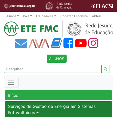
Alunos
Pais
Educadores
Conexão Esportiva
ABRACE
ALUNOS
Início
Serviços de Gestão de Energia em Sistemas
Fotovoltaicos