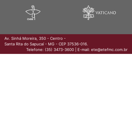
Av. Sinhá Moreira, 350 - Centro
-
Santa Rita do Sapucaí - MG - CEP 37536-016.
Telefone: (35) 3473-3600
|
E-mail: ete@etefmc.com.br