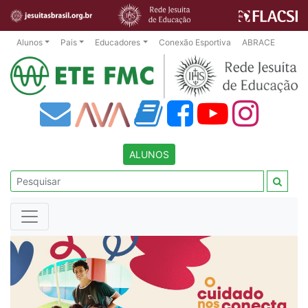
Alunos
Pais
Educadores
Conexão Esportiva
ABRACE
ALUNOS