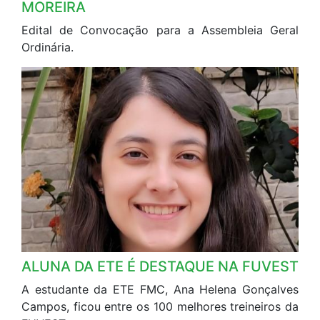
FUNDAÇÃO DONA MINDOCA RENNÓ
RJ
MOREIRA
O c
Edital de Convocação para a Assembleia Geral
lanç
Ordinária.
SE
ALUNA DA ETE É DESTAQUE NA FUVEST
De 
A estudante da ETE FMC, Ana Helena Gonçalves
mai