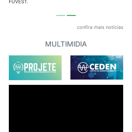
Campos, ficou entre os 100 melhores treineiros da
FUVEST.
confira mais notícias
MULTIMIDIA