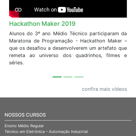
Hackathon Maker 2019
PR
Alunos do 3º ano Médio Técnico participaram da
39ª
Maratona de Programação - Hackathon Maker –
FM
que os desafiou a desenvolverem um artefato que
remeta ao universo dos quadrinhos, filmes e
séries.
confira mais vídeos
NOSSOS CURSOS
Ensino Médio Regular